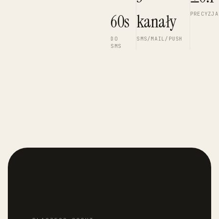
PRECYZJA
60s
kanały
DO
SMS/MAIL/PUSH
SMS