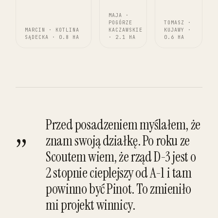
MAJA ·
POGÓRZE
TOMASZ ·
MARCIN · KOTLINA
KACZAWSKIE
KUJAWY ·
SĄDECKA · 0.8 HA
· 2.1 HA
0.6 HA
„
Przed posadzeniem myślałem, że
znam swoją działkę. Po roku ze
Scoutem wiem, że rząd D-3 jest o
2 stopnie cieplejszy od A-1 i tam
powinno być Pinot. To zmieniło
mi projekt winnicy.