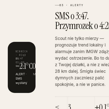
03 · ALERTY
SMS o 3:47.
Przymrozek o 4:2
Scout nie tylko mierzy —
prognozuje trend lokalny i
alarmuje zanim IMGW zdąż
WINNICA
· RZĄD
wydać ostrzeżenie. Bo to d
03:47
PROGNOZA
B4 ·
01:00 →
−2.1°C
04:20
z Twojej działki, a nie z wie
06:00
28 km dalej. Śmigła świec
ALERT ·
MINIMUM
dymnych zaczniesz palić
SMS
wysłany
spokojnie, a nie w panice.
<
3
±0.1