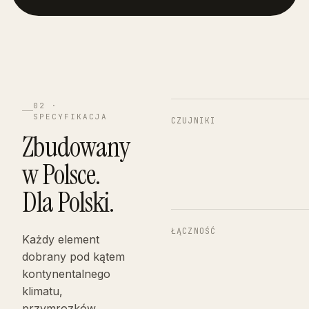
02 ·
SPECYFIKACJA
CZUJNIKI
Zbudowany
w Polsce.
Dla Polski.
ŁĄCZNOŚĆ
Każdy element
dobrany pod kątem
kontynentalnego
klimatu,
przymrozków