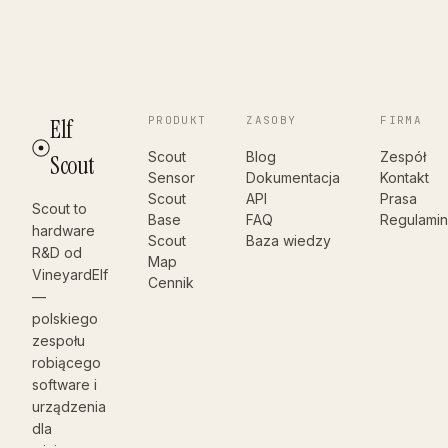
PRODUKT
ZASOBY
FIRMA
Elf
Scout
Blog
Zespół
Scout
Sensor
Dokumentacja
Kontakt
Scout
API
Prasa
Scout to
Base
FAQ
Regulami
hardware
Scout
Baza wiedzy
R&D od
Map
VineyardElf
Cennik
—
polskiego
zespołu
robiącego
software i
urządzenia
dla