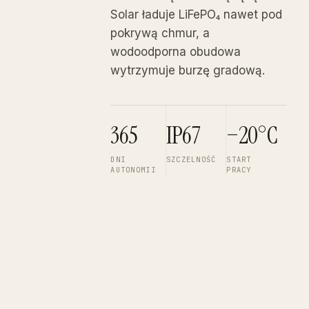
14:28
Solar ładuje LiFePO₄ nawet pod
pokrywą chmur, a
wodoodporna obudowa
wytrzymuje burzę gradową.
365
IP67
−20°C
DNI
SZCZELNOŚĆ
START
AUTONOMII
PRACY