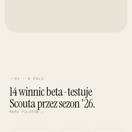
03 · W POLU
14 winnic beta-testuje
Scouta przez sezon '26.
MAPA PILOTÓW →