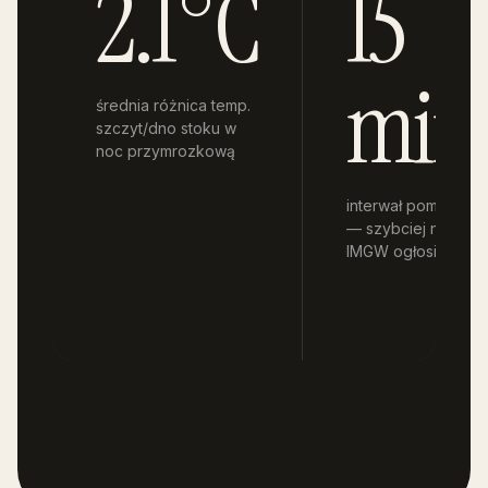
2.1°C
15
min
średnia różnica temp.
szczyt/dno stoku w
noc przymrozkową
interwał pomiaru
— szybciej niż
IMGW ogłosi alert