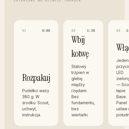
ZMIERZONE NA DZIAŁCE TOMASZA
0
1
0:00
0
2
1:30
0
3
2
Wbij
Włą
kotwę
Jeden
Stalowy
przyci
trzpień w
LED
Rozpakuj
glebę
zielon
między
— Sco
Pudełko waży
rzędami.
łapie
380 g. W
Bez
Base.
środku: Scout,
fundamentu,
Panel
uchwyt,
bez
ustaw 
instrukcja.
wiertarki.
połudn