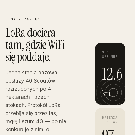
02 · ZASIĘG
LoRa dociera
tam, gdzie WiFi
się poddaje.
SF9 ·
868 MHZ
12.6
Jedna stacja bazowa
obsłuży 40 Scoutów
rozrzuconych po 4
km
hektarach i trzech
stokach. Protokół LoRa
przebija się przez las,
BATERIA
mgłę i szum 4G — bo nie
· SOLAR
konkuruje z nimi o