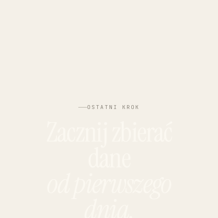
Winnica i Pro.
Beta testerzy
dostają też
support na
WhatsAppie.
OSTATNI KROK
Zacznij zbierać
dane
od pierwszego
dnia.