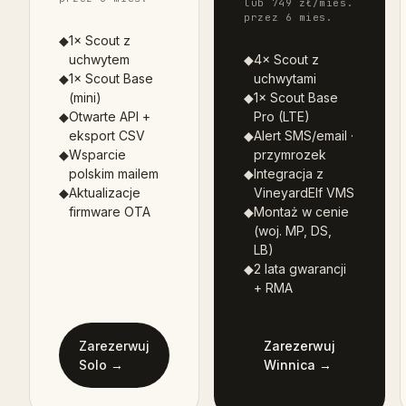
lub 749 zł/mies.
przez 6 mies.
◆
1× Scout z
uchwytem
◆
4× Scout z
◆
1× Scout Base
uchwytami
(mini)
◆
1× Scout Base
◆
Otwarte API +
Pro (LTE)
eksport CSV
◆
Alert SMS/email ·
◆
Wsparcie
przymrozek
polskim mailem
◆
Integracja z
◆
Aktualizacje
VineyardElf VMS
firmware OTA
◆
Montaż w cenie
(woj. MP, DS,
LB)
◆
2 lata gwarancji
+ RMA
Zarezerwuj
Zarezerwuj
Solo
→
Winnica
→