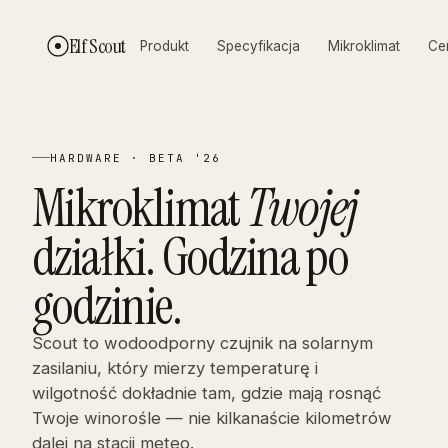
Elf Scout
Produkt
Specyfikacja
Mikroklimat
Ce
HARDWARE · BETA '26
Mikroklimat
Twojej
działki. Godzina po
godzinie.
Scout to wodoodporny czujnik na solarnym
zasilaniu, który mierzy temperaturę i
wilgotność dokładnie tam, gdzie mają rosnąć
Twoje winorośle — nie kilkanaście kilometrów
dalej na stacji meteo.