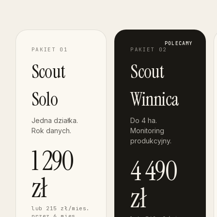
POLECAMY
PAKIET 0
1
PAKIET 0
2
Scout
Scout
Solo
Winnica
Jedna działka.
Do 4 ha.
Rok danych.
Monitoring
produkcyjny.
1 290
4 490
zł
zł
lub 215 zł/mies.
przez 6 mies.