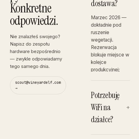
dostawa?
Konkretne
odpowiedzi.
Marzec 2026 —
dokładnie pod
ruszenie
Nie znalazłeś swojego?
wegetacji.
Napisz do zespołu
Rezerwacja
hardware bezpośrednio
blokuje miejsce w
— zwykle odpowiadamy
kolejce
tego samego dnia.
produkcyjnej;
pobieramy tylko
scout@vineyardelf.com
10% zaliczki.
→
Potrzebuję
WiFi na
+
działce?
Nie. Scout Base