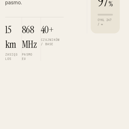
97
%
pasmo.
CYKL 247
WIDOK
/ ∞
15
868
40+
· 3/4
CZUJNIKÓW
km
MHz
/ BASE
ZASIĘG
PASMO
LOS
EU