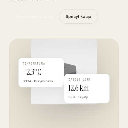
Zarezerwuj Scouta
Specyfikacja
TEMPERATURA
−2.3°C
ZASIĘG LORA
03:14 · Przymrozek
12.6 km
SF9 · czysty