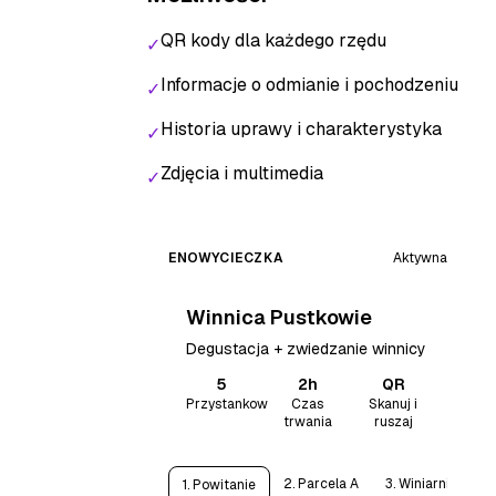
QR kody dla każdego rzędu
✓
Informacje o odmianie i pochodzeniu
✓
Historia uprawy i charakterystyka
✓
Zdjęcia i multimedia
✓
ENOWYCIECZKA
Aktywna
Winnica Pustkowie
Degustacja + zwiedzanie winnicy
5
2h
QR
Przystankow
Czas
Skanuj i
trwania
ruszaj
2. Parcela A
3. Winiarnia
4
1. Powitanie