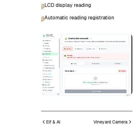
LCD display reading
β
Automatic reading registration
β
Elf & AI
Vineyard Camera