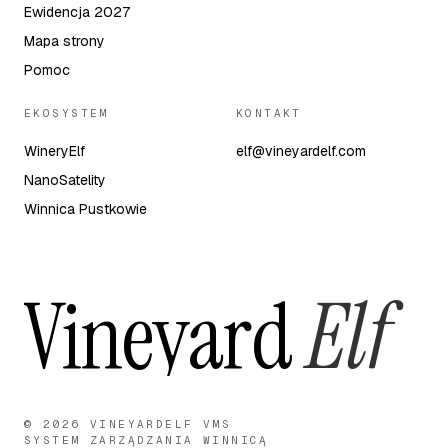
Ewidencja 2027
Mapa strony
Pomoc
EKOSYSTEM
KONTAKT
WineryElf
elf@vineyardelf.com
NanoSatelity
Winnica Pustkowie
Vineyard
Elf
© 2026 VINEYARDELF VMS
SYSTEM ZARZĄDZANIA WINNICĄ